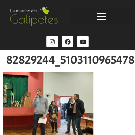
82829244_510311096547