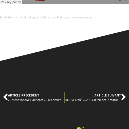
Radio Gâtine
Jérôme Rouger à Villiers-en-Plaine pour la bonne cause
·
ARTICLE PRÉCÉDENT
ARTICLE SUIVANT
« La chasse aux Galipotes » : les derniers exemplaires en vente exceptionnelle le 21 mai
NOUVEAUTÉ 2023 : Un jeu des 7 familles d’Ardin à découvrir le 27 mai