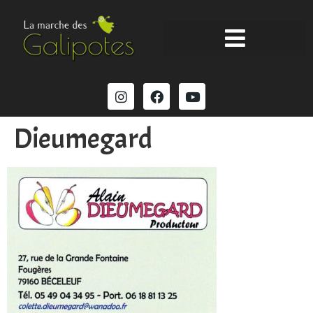
Dieumegard